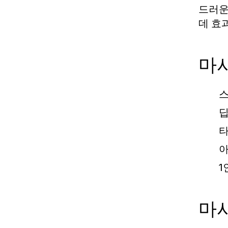
드러운
데 효
마
스
딥
타
아
1
마