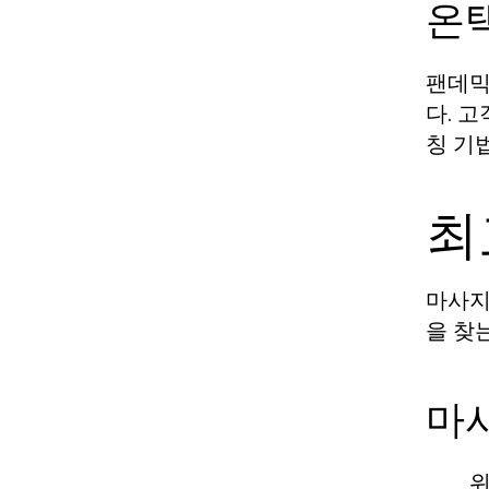
온
팬데믹
다. 
칭 기
최
마사지
을 찾
마
위