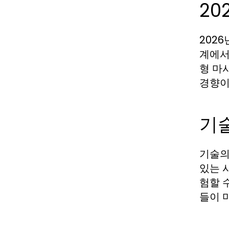
20
202
계에서
형 마
경향이
기
기술의
있는 
험할 
들이 