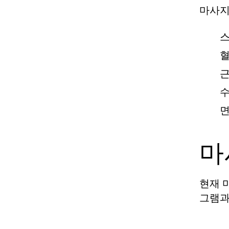
마사지
스
혈
근
수
면
마
현재 
그램과