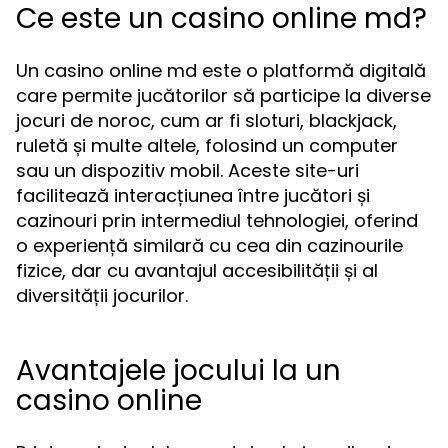
Ce este un casino online md?
Un casino online md este o platformă digitală
care permite jucătorilor să participe la diverse
jocuri de noroc, cum ar fi sloturi, blackjack,
ruletă și multe altele, folosind un computer
sau un dispozitiv mobil. Aceste site-uri
facilitează interacțiunea între jucători și
cazinouri prin intermediul tehnologiei, oferind
o experiență similară cu cea din cazinourile
fizice, dar cu avantajul accesibilității și al
diversității jocurilor.
Avantajele jocului la un
casino online