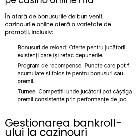
pe casino online md
În afară de bonusurile de bun venit,
cazinourile online oferă o varietate de
promoții, inclusiv:
Bonusuri de reload:
Oferte pentru jucătorii
existenți care își refac depunerile.
Program de recompense:
Puncte care pot fi
acumulate și folosite pentru bonusuri sau
premii.
Turnee:
Competitii unde jucătorii pot câștiga
premii consistente prin performanțe de joc.
Gestionarea bankroll-
ului la cazinouri