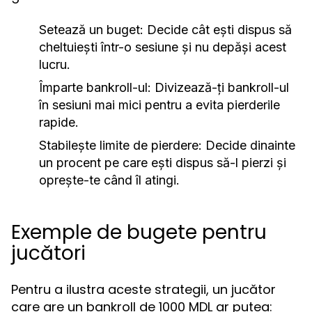
Setează un buget:
Decide cât ești dispus să
cheltuiești într-o sesiune și nu depăși acest
lucru.
Împarte bankroll-ul:
Divizează-ți bankroll-ul
în sesiuni mai mici pentru a evita pierderile
rapide.
Stabilește limite de pierdere:
Decide dinainte
un procent pe care ești dispus să-l pierzi și
oprește-te când îl atingi.
Exemple de bugete pentru
jucători
Pentru a ilustra aceste strategii, un jucător
care are un bankroll de 1000 MDL ar putea: