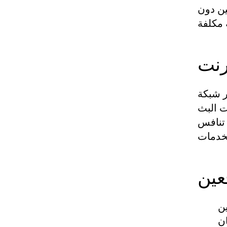
ين دون
رنت
ر شبكة
ت البث
ى تنافس
عين
ن