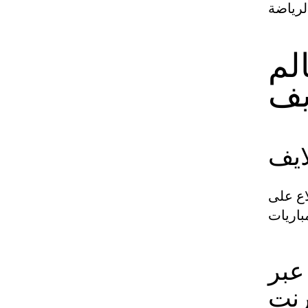
لم
يف
ايف
اع على
عبر
رنت