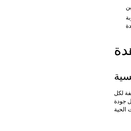
ة
دة
سية
فة لكل
ثل التحليلات