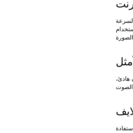
رنت
السرعة
 كما يُفضل استخدام
أمثل
 هادئ،
ايف
ستفادة