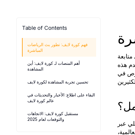
Table of Contents
رة
فهم كورة لايف: تطور بث الرياضات
المباشرة
متابعة
دم هذه
أهم المنصات لـ كورة لايف: أين
المشاهدة
غوص في
تحسين تجربة المشاهدة لكورة لايف
البقاء على اطلاع: الأخبار والتحديثات في
عالم كورة لايف
مل؟
مستقبل كورة لايف: الاتجاهات
والتوقعات لعام 2025
لي عبر
المية،