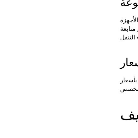
وعة
لأجهزة
 متابعة
عار
بأسعار
يف