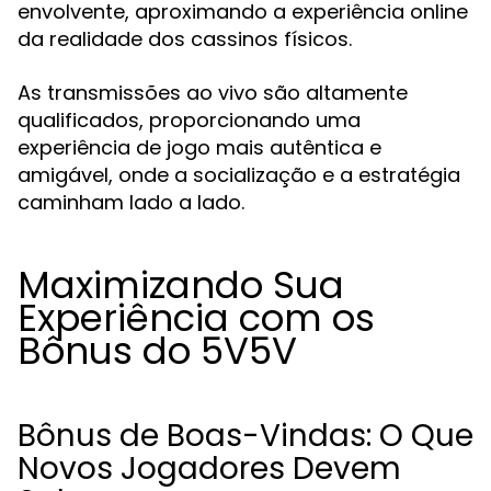
envolvente, aproximando a experiência online
da realidade dos cassinos físicos.
As transmissões ao vivo são altamente
qualificados, proporcionando uma
experiência de jogo mais autêntica e
amigável, onde a socialização e a estratégia
caminham lado a lado.
Maximizando Sua
Experiência com os
Bônus do 5V5V
Bônus de Boas-Vindas: O Que
Novos Jogadores Devem