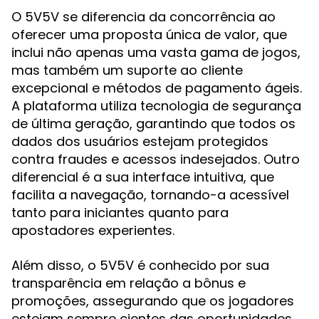
O 5V5V se diferencia da concorrência ao
oferecer uma proposta única de valor, que
inclui não apenas uma vasta gama de jogos,
mas também um suporte ao cliente
excepcional e métodos de pagamento ágeis.
A plataforma utiliza tecnologia de segurança
de última geração, garantindo que todos os
dados dos usuários estejam protegidos
contra fraudes e acessos indesejados. Outro
diferencial é a sua interface intuitiva, que
facilita a navegação, tornando-a acessível
tanto para iniciantes quanto para
apostadores experientes.
Além disso, o 5V5V é conhecido por sua
transparência em relação a bônus e
promoções, assegurando que os jogadores
estejam sempre cientes das oportunidades