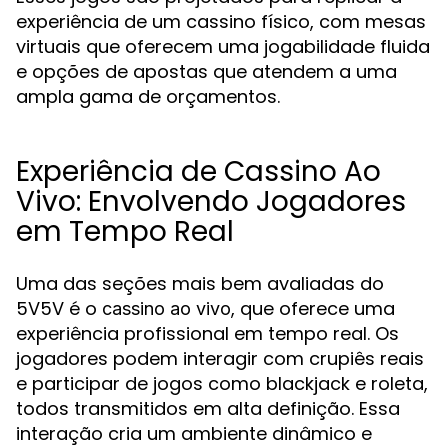
experiência de um cassino físico, com mesas
virtuais que oferecem uma jogabilidade fluida
e opções de apostas que atendem a uma
ampla gama de orçamentos.
Experiência de Cassino Ao
Vivo: Envolvendo Jogadores
em Tempo Real
Uma das seções mais bem avaliadas do
5V5V é o
, que oferece uma
cassino ao vivo
experiência profissional em tempo real. Os
jogadores podem interagir com crupiês reais
e participar de jogos como blackjack e roleta,
todos transmitidos em alta definição. Essa
interação cria um ambiente dinâmico e