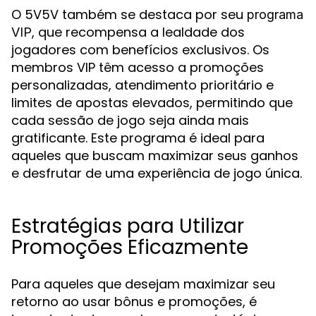
O 5V5V também se destaca por seu
programa
, que recompensa a lealdade dos
VIP
jogadores com benefícios exclusivos. Os
membros VIP têm acesso a promoções
personalizadas, atendimento prioritário e
limites de apostas elevados, permitindo que
cada sessão de jogo seja ainda mais
gratificante. Este programa é ideal para
aqueles que buscam maximizar seus ganhos
e desfrutar de uma experiência de jogo única.
Estratégias para Utilizar
Promoções Eficazmente
Para aqueles que desejam maximizar seu
retorno ao usar bônus e promoções, é