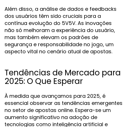
Além disso, a análise de dados e feedbacks
dos usuários têm sido cruciais para a
contínua evolução do 5V5V. As inovações
não só melhoram a experiência do usuário,
mas também elevam os padrões de
segurança e responsabilidade no jogo, um
aspecto vital no cenário atual de apostas.
Tendências de Mercado para
2025: O Que Esperar
À medida que avançamos para 2025, é
essencial observar as tendências emergentes
no setor de apostas online. Espera-se um
aumento significativo na adoção de
tecnologias como inteligência artificial e