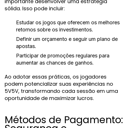
importante desenvolver uma estratégia
sólida. Isso pode incluir:
Estudar os jogos que oferecem os melhores
retornos sobre os investimentos.
Definir um orçamento e seguir um plano de
apostas.
Participar de promoções regulares para
aumentar as chances de ganhos.
Ao adotar essas práticas, os jogadores
podem potencializar suas experiências no
5V5V, transformando cada sessão em uma
oportunidade de maximizar lucros.
Métodos de Pagamento: