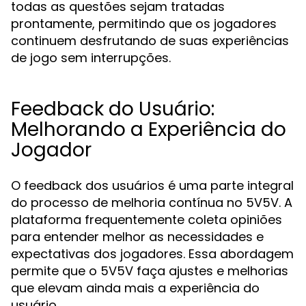
todas as questões sejam tratadas
prontamente, permitindo que os jogadores
continuem desfrutando de suas experiências
de jogo sem interrupções.
Feedback do Usuário:
Melhorando a Experiência do
Jogador
O feedback dos usuários é uma parte integral
do processo de melhoria contínua no 5V5V. A
plataforma frequentemente coleta opiniões
para entender melhor as necessidades e
expectativas dos jogadores. Essa abordagem
permite que o 5V5V faça ajustes e melhorias
que elevam ainda mais a experiência do
usuário.