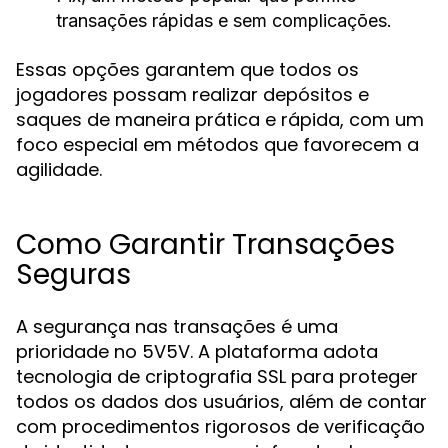
transações rápidas e sem complicações.
Essas opções garantem que todos os
jogadores possam realizar depósitos e
saques de maneira prática e rápida, com um
foco especial em métodos que favorecem a
agilidade.
Como Garantir Transações
Seguras
A segurança nas transações é uma
prioridade no 5V5V. A plataforma adota
tecnologia de criptografia SSL para proteger
todos os dados dos usuários, além de contar
com procedimentos rigorosos de verificação