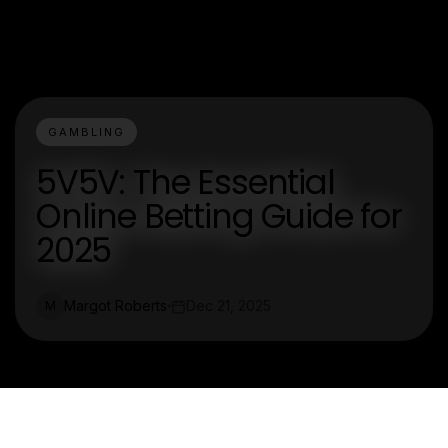
GAMBLING
5V5V: The Essential
Online Betting Guide for
2025
Margot Roberts
Dec 21, 2025
M