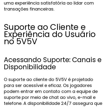
uma experiência satisfatória ao lidar com
transações financeiras.
Suporte ao Cliente e
Experiência do Usuário
no 5V5V
Acessando Suporte: Canais e
Disponibilidade
O suporte ao cliente do 5V5V é projetado
para ser acessível e eficaz. Os jogadores
podem entrar em contato com a equipe de
suporte por meio de chat ao vivo, e-mail e
telefone. A disponibilidade 24/7 assegura que