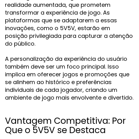
realidade aumentada, que prometem
transformar a experiência de jogo. As
plataformas que se adaptarem a essas
inovações, como o 5V5V, estarão em
posição privilegiada para capturar a atenção
do público.
A personalização da experiência do usuário
também deve ser um foco principal. Isso
implica em oferecer jogos e promoções que
se alinhem ao histórico e preferências
individuais de cada jogador, criando um
ambiente de jogo mais envolvente e divertido.
Vantagem Competitiva: Por
Que o 5V5V se Destaca