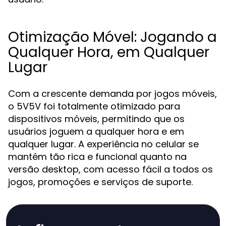
Otimização Móvel: Jogando a
Qualquer Hora, em Qualquer
Lugar
Com a crescente demanda por jogos móveis,
o 5V5V foi totalmente otimizado para
dispositivos móveis, permitindo que os
usuários joguem a qualquer hora e em
qualquer lugar. A experiência no celular se
mantém tão rica e funcional quanto na
versão desktop, com acesso fácil a todos os
jogos, promoções e serviços de suporte.