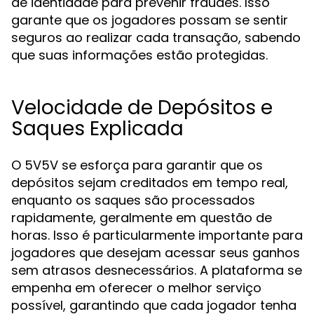
de identidade para prevenir fraudes. Isso
garante que os jogadores possam se sentir
seguros ao realizar cada transação, sabendo
que suas informações estão protegidas.
Velocidade de Depósitos e
Saques Explicada
O 5V5V se esforça para garantir que os
depósitos sejam creditados em tempo real,
enquanto os saques são processados
rapidamente, geralmente em questão de
horas. Isso é particularmente importante para
jogadores que desejam acessar seus ganhos
sem atrasos desnecessários. A plataforma se
empenha em oferecer o melhor serviço
possível, garantindo que cada jogador tenha