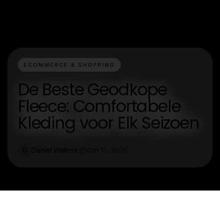
ECOMMERCE & SHOPPING
De Beste Geodkope
Fleece: Comfortabele
Kleding voor Elk Seizoen
Daniel Walters
Jan 15, 2026
D