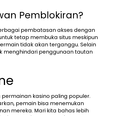
an Pemblokiran?
berbagai pembatasan akses dengan
 untuk tetap membuka situs meskipun
rmain tidak akan terganggu. Selain
ntuk menghindari penggunaan tautan
ine
s permainan kasino paling populer.
warkan, pemain bisa menemukan
an mereka. Mari kita bahas lebih