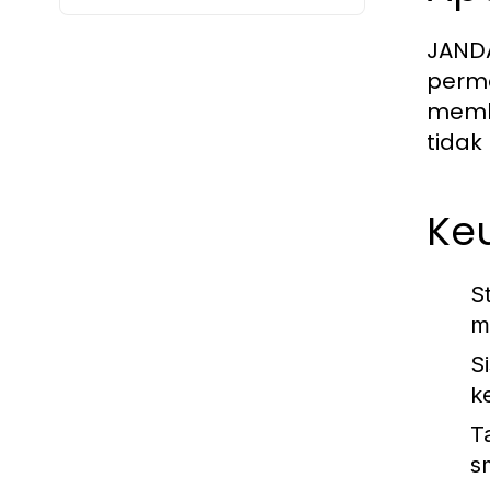
JANDA
perma
membe
tidak
Ke
St
m
S
k
T
s