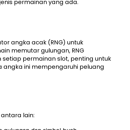
-jenis permainan yang ada.
tor angka acak (RNG) untuk
emain memutar gulungan, RNG
etiap permainan slot, penting untuk
 angka ini mempengaruhi peluang
antara lain: