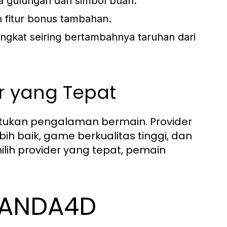
ga gulungan dan simbol buah.
n fitur bonus tambahan.
ngkat seiring bertambahnya taruhan dari
r yang Tepat
tukan pengalaman bermain. Provider
h baik, game berkualitas tinggi, dan
ih provider yang tepat, pemain
 JANDA4D