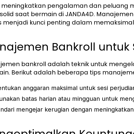
 meningkatkan pengalaman dan peluang men
solid saat bermain di JANDA4D. Manajeme
 menjadi kunci penting dalam memaksimal
ajemen Bankroll untuk S
emen bankroll adalah teknik untuk mengel
in. Berikut adalah beberapa tips manajeme
entukan anggaran maksimal untuk sesi perjudia
unakan batas harian atau mingguan untuk meng
indari mengejar kerugian dengan meningkatkan
ngoptimalkan Keuntung