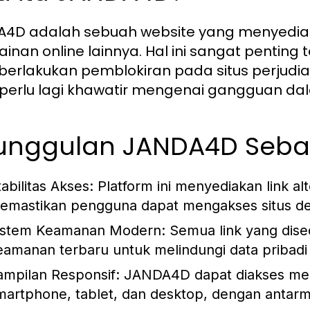
4D adalah sebuah website yang menyediakan
inan online lainnya. Hal ini sangat penting
rlakukan pemblokiran pada situs perjudi
 perlu lagi khawatir mengenai gangguan d
unggulan JANDA4D Sebagai
abilitas Akses:
Platform ini menyediakan link alt
emastikan pengguna dapat mengakses situs d
istem Keamanan Modern:
Semua link yang dise
eamanan terbaru untuk melindungi data pribad
ampilan Responsif:
JANDA4D dapat diakses mela
martphone, tablet, dan desktop, dengan antar