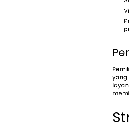
Sl
V
P
p
Pe
Pemil
yang 
layan
memil
St