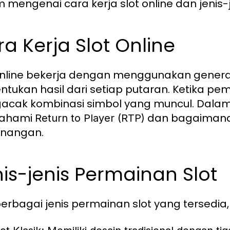
 mengenai cara kerja slot online dan jenis
a Kerja Slot Online
online bekerja dengan menggunakan genera
tukan hasil dari setiap putaran. Ketika p
cak kombinasi simbol yang muncul. Dalam s
ahami
dan bagaimana
Return to Player (RTP)
nangan.
is-jenis Permainan Slot
erbagai jenis permainan slot yang tersedia, 