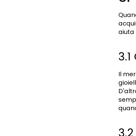
Quand
acqui
aiuta 
3.1
Il me
gioiel
D'alt
sempr
quand
3.2