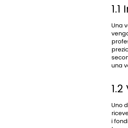
1.1
Una v
venga
profes
prezi
secon
una v
1.2
Uno d
ricev
i fon