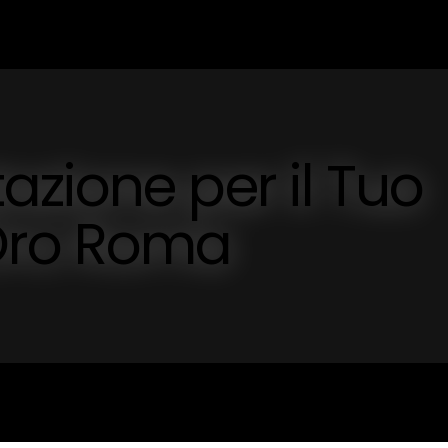
zione per il Tuo
Oro Roma