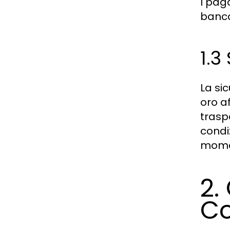
I pag
banca
1.3
La si
oro af
trasp
condi
momen
2.
C