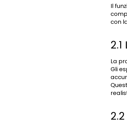
Il fu
compr
con l
2.1
La pro
Gli e
accur
Quest
realis
2.