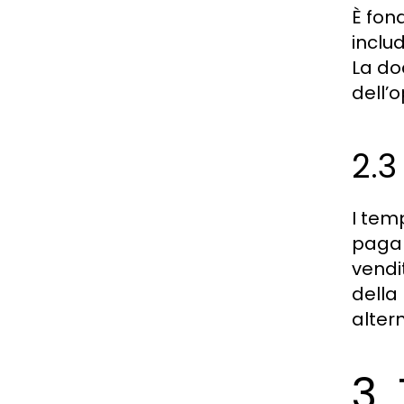
È fon
includ
La do
dell’
2.
I tem
pagam
vendi
della
altern
3.