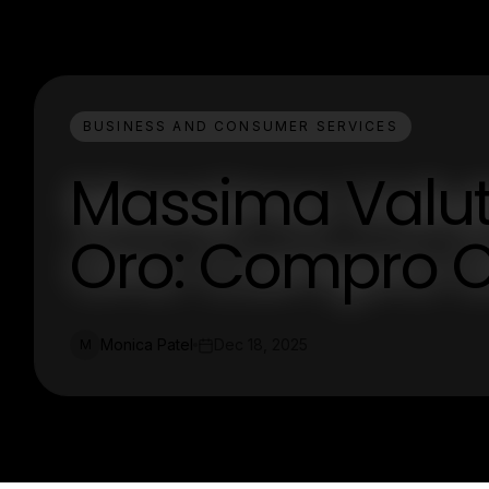
BUSINESS AND CONSUMER SERVICES
Massima Valuta
Oro: Compro 
Monica Patel
Dec 18, 2025
M