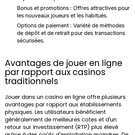
Bonus et promotions :
Offres attractives pour
les nouveaux joueurs et les habitués.
Options de paiement :
Variété de méthodes
de dépôt et de retrait pour des transactions
sécurisées.
Avantages de jouer en ligne
par rapport aux casinos
traditionnels
Jouer dans un casino en ligne offre plusieurs
avantages par rapport aux établissements
physiques. Les utilisateurs bénéficient
généralement de meilleures cotes et d'un
retour sur investissement (RTP) plus élevé
grâce à des coûts d'exploitation moindres. De