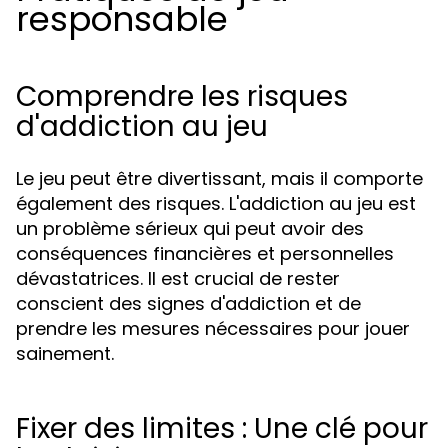
responsable
Comprendre les risques
d'addiction au jeu
Le jeu peut être divertissant, mais il comporte
également des risques. L'addiction au jeu est
un problème sérieux qui peut avoir des
conséquences financières et personnelles
dévastatrices. Il est crucial de rester
conscient des signes d'addiction et de
prendre les mesures nécessaires pour jouer
sainement.
Fixer des limites : Une clé pour