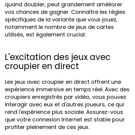
quand doubler, peut grandement améliorer
vos chances de gagner. Connaître les règles
spécifiques de la variante que vous jouez,
notamment le nombre de jeux de cartes
utilisés, est également crucial.
L'excitation des jeux avec
croupier en direct
Les jeux avec croupier en direct offrent une
expérience immersive en temps réel. Avec des
croupiers enregistrés par vidéo, vous pouvez
interagir avec eux et d'autres joueurs, ce qui
rend l'expérience plus sociale. Assurez-vous
que votre connexion Internet est stable pour
profiter pleinement de ces jeux.