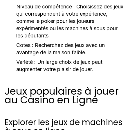
Niveau de compétence :
Choisissez des jeux
qui correspondent à votre expérience,
comme le poker pour les joueurs
expérimentés ou les machines à sous pour
les débutants.
Cotes :
Recherchez des jeux avec un
avantage de la maison faible.
Variété :
Un large choix de jeux peut
augmenter votre plaisir de jouer.
Jeux populaires à jouer
au Casino en Ligne
Explorer les jeux de machines