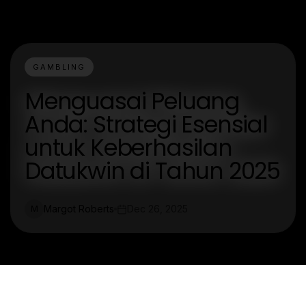
GAMBLING
Menguasai Peluang
Anda: Strategi Esensial
untuk Keberhasilan
Datukwin di Tahun 2025
Margot Roberts
Dec 26, 2025
M