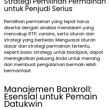
Strategi Pemilihan Permainan
untuk Penjudi Serius
Pemilihan permainan yang tepat harus
disertai dengan analisis mendalam yang
mencakup RTP, varians, serta aturan dan
strategi yang berbeda. Menguasai aturan
dasar dan strategi permainan tertentu,
seperti basic strategy untuk blackjack, dapat
meningkatkan peluang Anda untuk menang
dan membuat pengalaman bermain lebih
bermanfaat.
Manajemen Bankroll:
Esensial untuk Pemain
Datukwin