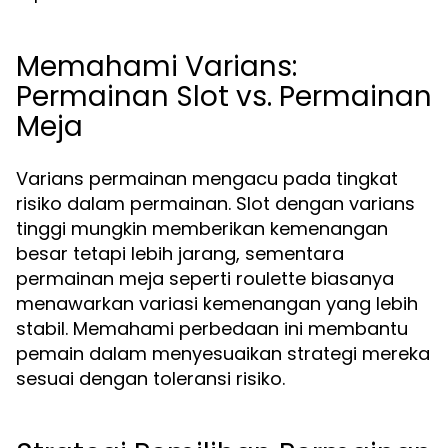
Memahami Varians:
Permainan Slot vs. Permainan
Meja
Varians permainan mengacu pada tingkat
risiko dalam permainan. Slot dengan varians
tinggi mungkin memberikan kemenangan
besar tetapi lebih jarang, sementara
permainan meja seperti roulette biasanya
menawarkan variasi kemenangan yang lebih
stabil. Memahami perbedaan ini membantu
pemain dalam menyesuaikan strategi mereka
sesuai dengan toleransi risiko.