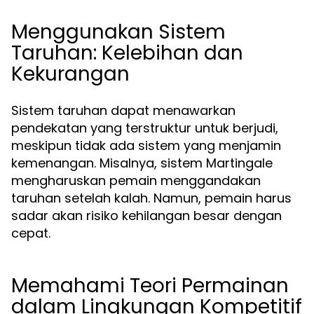
Menggunakan Sistem
Taruhan: Kelebihan dan
Kekurangan
Sistem taruhan dapat menawarkan
pendekatan yang terstruktur untuk berjudi,
meskipun tidak ada sistem yang menjamin
kemenangan. Misalnya, sistem Martingale
mengharuskan pemain menggandakan
taruhan setelah kalah. Namun, pemain harus
sadar akan risiko kehilangan besar dengan
cepat.
Memahami Teori Permainan
dalam Lingkungan Kompetitif