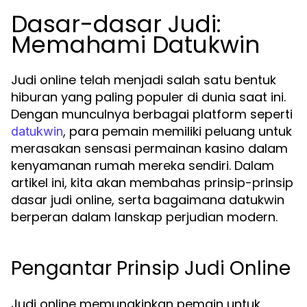
Dasar-dasar Judi:
Memahami Datukwin
Judi online telah menjadi salah satu bentuk
hiburan yang paling populer di dunia saat ini.
Dengan munculnya berbagai platform seperti
, para pemain memiliki peluang untuk
datukwin
merasakan sensasi permainan kasino dalam
kenyamanan rumah mereka sendiri. Dalam
artikel ini, kita akan membahas prinsip-prinsip
dasar judi online, serta bagaimana datukwin
berperan dalam lanskap perjudian modern.
Pengantar Prinsip Judi Online
Judi online memungkinkan pemain untuk