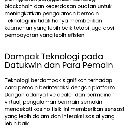
blockchain dan kecerdasan buatan untuk
meningkatkan pengalaman bermain.
Teknologi ini tidak hanya memberikan
keamanan yang lebih baik tetapi juga opsi
pembayaran yang lebih efisien.
Dampak Teknologi pada
Datukwin dan Para Pemain
Teknologi berdampak signifikan terhadap
cara pemain berinteraksi dengan platform.
Dengan adanya live dealer dan permainan
virtual, pengalaman bermain semakin
mendekati kasino fisik. Ini memberikan sensasi
yang lebih dalam dan interaksi sosial yang
lebih baik.