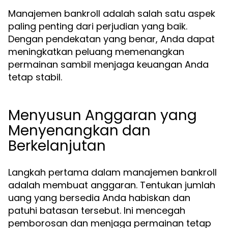
Manajemen bankroll adalah salah satu aspek
paling penting dari perjudian yang baik.
Dengan pendekatan yang benar, Anda dapat
meningkatkan peluang memenangkan
permainan sambil menjaga keuangan Anda
tetap stabil.
Menyusun Anggaran yang
Menyenangkan dan
Berkelanjutan
Langkah pertama dalam manajemen bankroll
adalah membuat anggaran. Tentukan jumlah
uang yang bersedia Anda habiskan dan
patuhi batasan tersebut. Ini mencegah
pemborosan dan menjaga permainan tetap