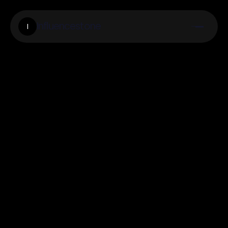
Influencestone
I