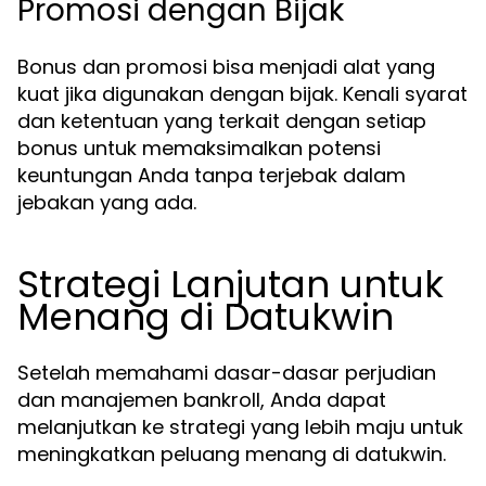
Promosi dengan Bijak
Bonus dan promosi bisa menjadi alat yang
kuat jika digunakan dengan bijak. Kenali syarat
dan ketentuan yang terkait dengan setiap
bonus untuk memaksimalkan potensi
keuntungan Anda tanpa terjebak dalam
jebakan yang ada.
Strategi Lanjutan untuk
Menang di Datukwin
Setelah memahami dasar-dasar perjudian
dan manajemen bankroll, Anda dapat
melanjutkan ke strategi yang lebih maju untuk
meningkatkan peluang menang di datukwin.