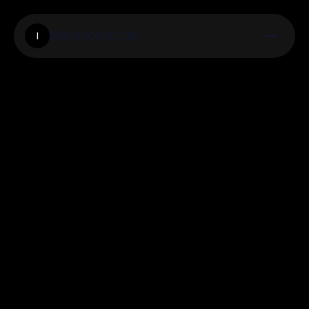
Influencestone
I