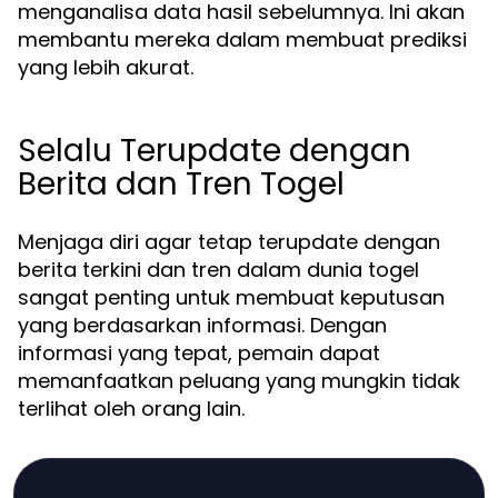
menganalisa data hasil sebelumnya. Ini akan
membantu mereka dalam membuat prediksi
yang lebih akurat.
Selalu Terupdate dengan
Berita dan Tren Togel
Menjaga diri agar tetap terupdate dengan
berita terkini dan tren dalam dunia togel
sangat penting untuk membuat keputusan
yang berdasarkan informasi. Dengan
informasi yang tepat, pemain dapat
memanfaatkan peluang yang mungkin tidak
terlihat oleh orang lain.