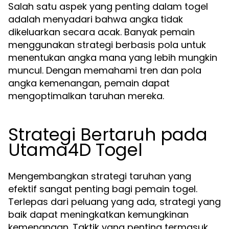
Salah satu aspek yang penting dalam togel
adalah menyadari bahwa angka tidak
dikeluarkan secara acak. Banyak pemain
menggunakan strategi berbasis pola untuk
menentukan angka mana yang lebih mungkin
muncul. Dengan memahami tren dan pola
angka kemenangan, pemain dapat
mengoptimalkan taruhan mereka.
Strategi Bertaruh pada
Utama4D Togel
Mengembangkan strategi taruhan yang
efektif sangat penting bagi pemain togel.
Terlepas dari peluang yang ada, strategi yang
baik dapat meningkatkan kemungkinan
kemenangan. Taktik yang penting termasuk