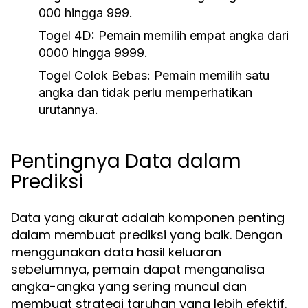
000 hingga 999.
Togel 4D
: Pemain memilih empat angka dari
0000 hingga 9999.
Togel Colok Bebas
: Pemain memilih satu
angka dan tidak perlu memperhatikan
urutannya.
Pentingnya Data dalam
Prediksi
Data yang akurat adalah komponen penting
dalam membuat prediksi yang baik. Dengan
menggunakan data hasil keluaran
sebelumnya, pemain dapat menganalisa
angka-angka yang sering muncul dan
membuat strategi taruhan yang lebih efektif.