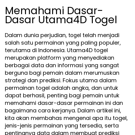
Memahami Dasar-
Dasar Utama4D Togel
Dalam dunia perjudian,
telah menjadi
togel
salah satu permainan yang paling populer,
terutama di Indonesia. Utama4D togel
merupakan platform yang menyediakan
berbagai data dan informasi yang sangat
berguna bagi pemain dalam merumuskan
strategi dan prediksi. Fokus utama dalam
permainan togel adalah angka, dan untuk
dapat berhasil, penting bagi pemain untuk
memahami dasar-dasar permainan ini dan
bagaimana cara kerjanya. Dalam artikel ini,
kita akan membahas mengenai apa itu togel,
jenis-jenis permainan yang tersedia, serta
pentingnya data dalam membuat prediksi