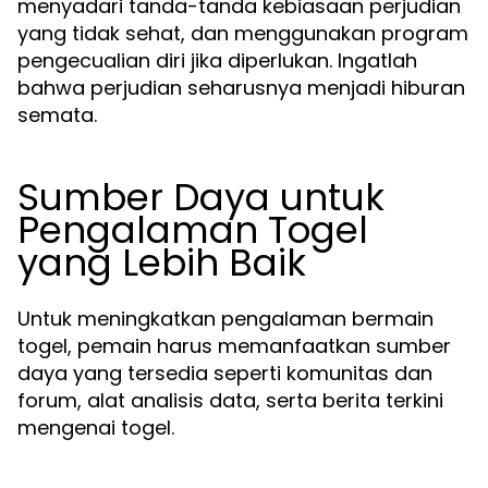
menyadari tanda-tanda kebiasaan perjudian
yang tidak sehat, dan menggunakan program
pengecualian diri jika diperlukan. Ingatlah
bahwa perjudian seharusnya menjadi hiburan
semata.
Sumber Daya untuk
Pengalaman Togel
yang Lebih Baik
Untuk meningkatkan pengalaman bermain
togel, pemain harus memanfaatkan sumber
daya yang tersedia seperti komunitas dan
forum, alat analisis data, serta berita terkini
mengenai togel.