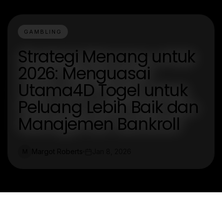
GAMBLING
Strategi Menang untuk
2026: Menguasai
Utama4D Togel untuk
Peluang Lebih Baik dan
Manajemen Bankroll
Margot Roberts
Jan 8, 2026
M