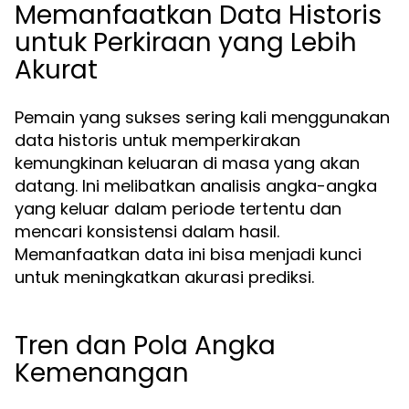
Memanfaatkan Data Historis
untuk Perkiraan yang Lebih
Akurat
Pemain yang sukses sering kali menggunakan
data historis untuk memperkirakan
kemungkinan keluaran di masa yang akan
datang. Ini melibatkan analisis angka-angka
yang keluar dalam periode tertentu dan
mencari konsistensi dalam hasil.
Memanfaatkan data ini bisa menjadi kunci
untuk meningkatkan akurasi prediksi.
Tren dan Pola Angka
Kemenangan