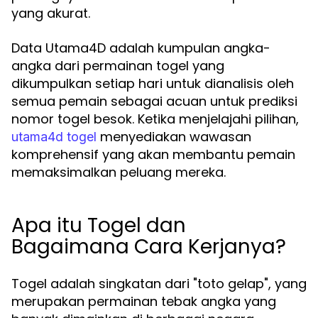
yang akurat.
Data Utama4D adalah kumpulan angka-
angka dari permainan togel yang
dikumpulkan setiap hari untuk dianalisis oleh
semua pemain sebagai acuan untuk prediksi
nomor togel besok. Ketika menjelajahi pilihan,
menyediakan wawasan
utama4d togel
komprehensif yang akan membantu pemain
memaksimalkan peluang mereka.
Apa itu Togel dan
Bagaimana Cara Kerjanya?
Togel adalah singkatan dari "toto gelap", yang
merupakan permainan tebak angka yang