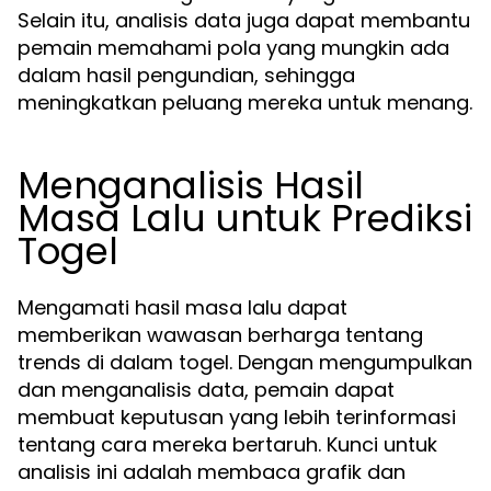
Selain itu, analisis data juga dapat membantu
pemain memahami pola yang mungkin ada
dalam hasil pengundian, sehingga
meningkatkan peluang mereka untuk menang.
Menganalisis Hasil
Masa Lalu untuk Prediksi
Togel
Mengamati hasil masa lalu dapat
memberikan wawasan berharga tentang
trends di dalam togel. Dengan mengumpulkan
dan menganalisis data, pemain dapat
membuat keputusan yang lebih terinformasi
tentang cara mereka bertaruh. Kunci untuk
analisis ini adalah membaca grafik dan