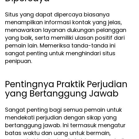
Situs yang dapat dipercaya biasanya
menampilkan informasi kontak yang jelas,
menawarkan layanan dukungan pelanggan
yang baik, serta memiliki ulasan positif dari
pemain lain. Memeriksa tanda-tanda ini
sangat penting untuk menghindari situs
penipuan.
Pentingnya Praktik Perjudian
yang Bertanggung Jawab
Sangat penting bagi semua pemain untuk
mendekati perjudian dengan sikap yang
bertanggung jawab. Ini termasuk mengatur
batas waktu dan uang untuk bermain,