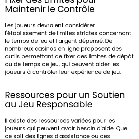
Maintenir le Contrôle
Les joueurs devraient considérer
l'établissement de limites strictes concernant
le temps de jeu et l'argent dépensé. De
nombreux casinos en ligne proposent des
outils permettant de fixer des limites de dépôt
ou de temps de jeu, qui peuvent aider les
joueurs à contrôler leur expérience de jeu.
Ressources pour un Soutien
au Jeu Responsable
Il existe des ressources variées pour les
joueurs qui peuvent avoir besoin d'aide. Que
ce soit des lignes d'assistance ou des