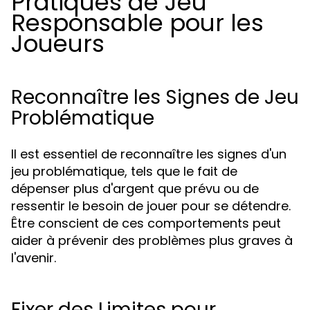
Pratiques de Jeu
Responsable pour les
Joueurs
Reconnaître les Signes de Jeu
Problématique
Il est essentiel de reconnaître les signes d'un
jeu problématique, tels que le fait de
dépenser plus d'argent que prévu ou de
ressentir le besoin de jouer pour se détendre.
Être conscient de ces comportements peut
aider à prévenir des problèmes plus graves à
l'avenir.
Fixer des Limites pour