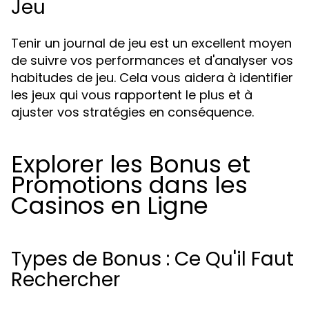
Jeu
Tenir un journal de jeu est un excellent moyen
de suivre vos performances et d'analyser vos
habitudes de jeu. Cela vous aidera à identifier
les jeux qui vous rapportent le plus et à
ajuster vos stratégies en conséquence.
Explorer les Bonus et
Promotions dans les
Casinos en Ligne
Types de Bonus : Ce Qu'il Faut
Rechercher