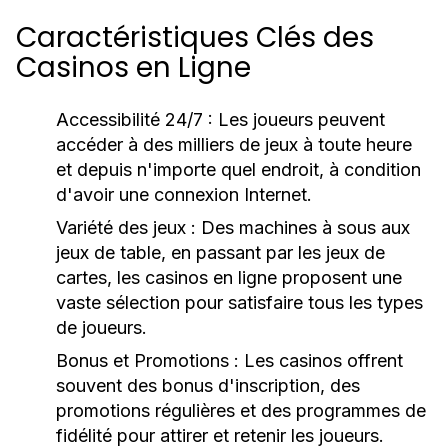
Caractéristiques Clés des
Casinos en Ligne
Accessibilité 24/7 :
Les joueurs peuvent
accéder à des milliers de jeux à toute heure
et depuis n'importe quel endroit, à condition
d'avoir une connexion Internet.
Variété des jeux :
Des machines à sous aux
jeux de table, en passant par les jeux de
cartes, les casinos en ligne proposent une
vaste sélection pour satisfaire tous les types
de joueurs.
Bonus et Promotions :
Les casinos offrent
souvent des bonus d'inscription, des
promotions régulières et des programmes de
fidélité pour attirer et retenir les joueurs.