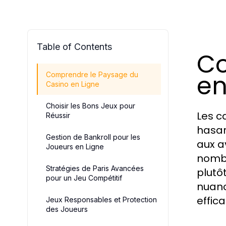
Table of Contents
Co
en
Comprendre le Paysage du
Casino en Ligne
Choisir les Bons Jeux pour
Les c
Réussir
hasar
Gestion de Bankroll pour les
aux a
Joueurs en Ligne
nombr
Stratégies de Paris Avancées
plutô
pour un Jeu Compétitif
nuanc
effic
Jeux Responsables et Protection
des Joueurs