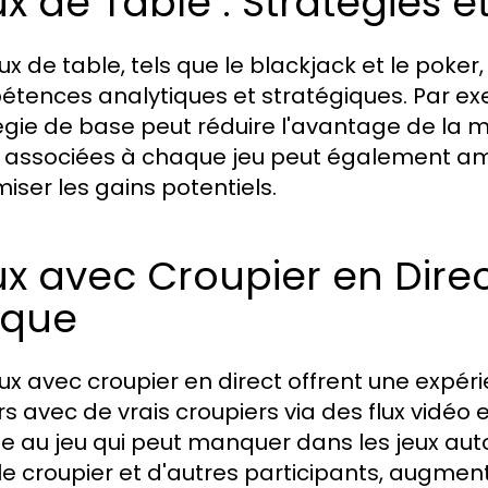
x de Table : Stratégies e
eux de table, tels que le blackjack et le poke
tences analytiques et stratégiques. Par exe
égie de base peut réduire l'avantage de la 
 associées à chaque jeu peut également amél
iser les gains potentiels.
x avec Croupier en Direc
ique
eux avec croupier en direct offrent une expé
rs avec de vrais croupiers via des flux vidéo
le au jeu qui peut manquer dans les jeux aut
le croupier et d'autres participants, augmentan