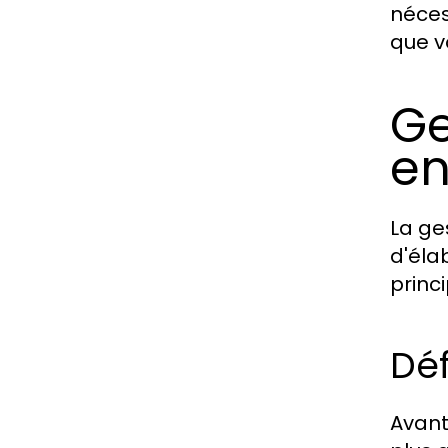
néces
que v
Ge
en
La ge
d'éla
princ
Déf
Avant