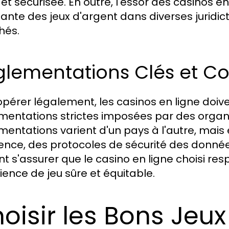
e et sécurisée. En outre, l'essor des casinos 
sante des jeux d'argent dans diverses juridic
hés.
glementations Clés et C
opérer légalement, les casinos en ligne doi
mentations strictes imposées par des organ
mentations varient d'un pays à l'autre, mais
cence, des protocoles de sécurité des données
nt s'assurer que le casino en ligne choisi r
ience de jeu sûre et équitable.
oisir les Bons Jeux