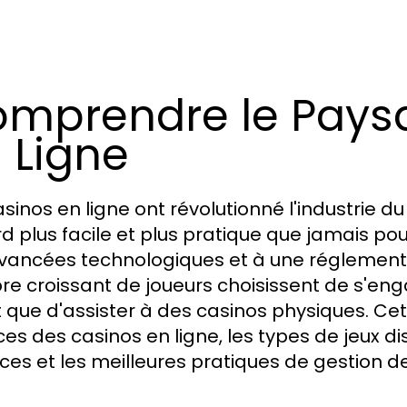
mprendre le Pays
 Ligne
asinos en ligne ont révolutionné l'industrie du
d plus facile et plus pratique que jamais po
vancées technologiques et à une réglementa
e croissant de joueurs choisissent de s'eng
t que d'assister à des casinos physiques. Cet 
es des casinos en ligne, les types de jeux dis
aces et les meilleures pratiques de gestion de