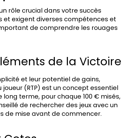
 un rôle crucial dans votre succès
tes et exigent diverses compétences et
est important de comprendre les rouages
léments de la Victoire
icité et leur potentiel de gains,
u joueur (RTP) est un concept essentiel
 le long terme, pour chaque 100 € misés,
onseillé de rechercher des jeux avec un
ons de mise avant de commencer.