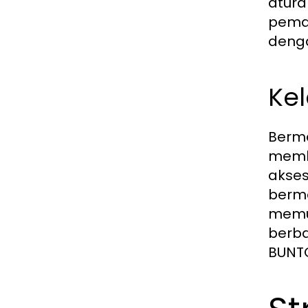
atura
pemai
denga
Kel
Berma
memb
akses
berma
memu
berba
BUNTO