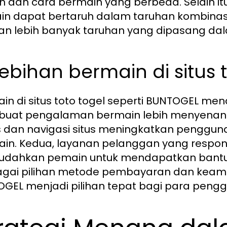
n dan cara bermain yang berbeda. Selain itu
n dapat bertaruh dalam taruhan kombina
n lebih banyak taruhan yang dipasang dal
ebihan bermain di situs 
in di situs toto togel seperti BUNTOGEL m
uat pengalaman bermain lebih menyenan
 dan navigasi situs meningkatkan penggu
in. Kedua, layanan pelanggan yang respons
dahkan pemain untuk mendapatkan bantua
gai pilihan metode pembayaran dan keama
GEL menjadi pilihan tepat bagi para pengg