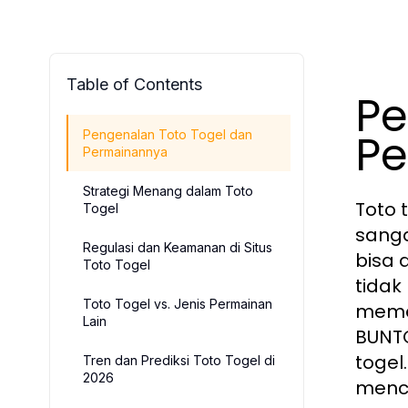
Table of Contents
Pe
P
Pengenalan Toto Togel dan
Permainannya
Strategi Menang dalam Toto
Toto 
Togel
sanga
Regulasi dan Keamanan di Situs
bisa 
Toto Togel
tidak
Toto Togel vs. Jenis Permainan
meme
Lain
BUNTO
togel
Tren dan Prediksi Toto Togel di
2026
menc