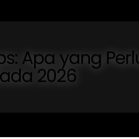
ps: Apa yang Perl
pada 2026