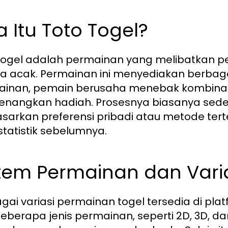
 Itu Toto Togel?
togel adalah permainan yang melibatkan p
a acak. Permainan ini menyediakan berbagai 
inan, pemain berusaha menebak kombinas
nangkan hadiah. Prosesnya biasanya sede
sarkan preferensi pribadi atau metode ter
statistik sebelumnya.
tem Permainan dan Varia
gai variasi permainan togel tersedia di pl
beberapa jenis permainan, seperti 2D, 3D, d