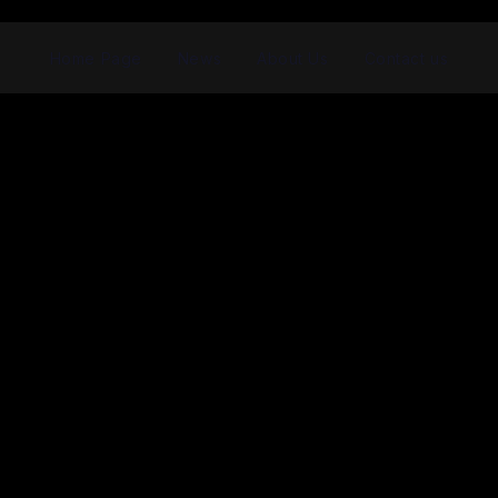
Home Page
News
About Us
Contact us